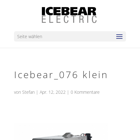
Seite wählen
Icebear_076 klein
von
Stefan
|
Apr. 12, 2022
|
0 Kommentare