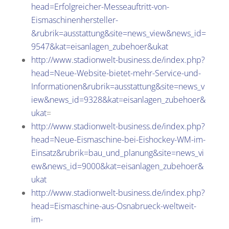
head=Erfolgreicher-Messeauftritt-von-
Eismaschinenhersteller-
&rubrik=ausstattung&site=news_view&news_id=
9547&kat=eisanlagen_zubehoer&ukat
http://www.stadionwelt-business.de/index.php?
head=Neue-Website-bietet-mehr-Service-und-
Informationen&rubrik=ausstattung&site=news_v
iew&news_id=9328&kat=eisanlagen_zubehoer&
ukat
=
http://www.stadionwelt-business.de/index.php?
head=Neue-Eismaschine-bei-Eishockey-WM-im-
Einsatz&rubrik=bau_und_planung&site=news_vi
ew&news_id=9000&kat=eisanlagen_zubehoer&
ukat
http://www.stadionwelt-business.de/index.php?
head=Eismaschine-aus-Osnabrueck-weltweit-
im-