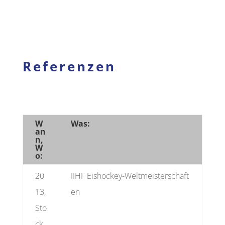
Referenzen
W
Was:
an
n,
W
o:
20
IIHF Eishockey-Weltmeisterschaft
13,
en
Sto
ck