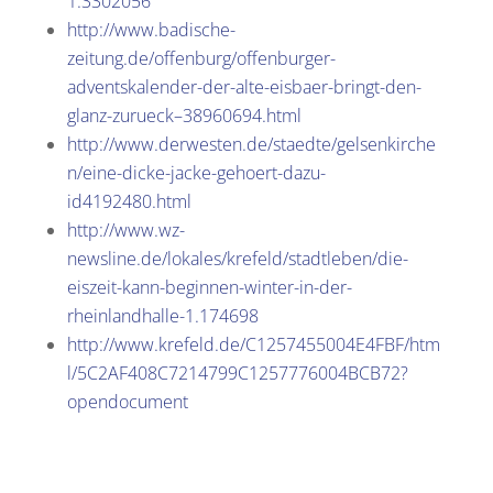
1.3302056
http://www.badische-
zeitung.de/offenburg/offenburger-
adventskalender-der-alte-eisbaer-bringt-den-
glanz-zurueck–38960694.html
http://www.derwesten.de/staedte/gelsenkirche
n/eine-dicke-jacke-gehoert-dazu-
id4192480.html
http://www.wz-
newsline.de/lokales/krefeld/stadtleben/die-
eiszeit-kann-beginnen-winter-in-der-
rheinlandhalle-1.174698
http://www.krefeld.de/C1257455004E4FBF/htm
l/5C2AF408C7214799C1257776004BCB72?
opendocument