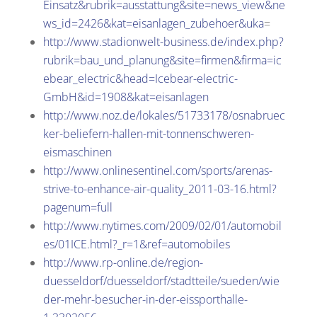
Einsatz&rubrik=ausstattung&site=news_view&ne
ws_id=2426&kat=eisanlagen_zubehoer&uka
=
http://www.stadionwelt-business.de/index.php?
rubrik=bau_und_planung&site=firmen&firma=ic
ebear_electric&head=Icebear-electric-
GmbH&id=1908&kat=eisanlagen
http://www.noz.de/lokales/51733178/osnabruec
ker-beliefern-hallen-mit-tonnenschweren-
eismaschinen
http://www.onlinesentinel.com/sports/arenas-
strive-to-enhance-air-quality_2011-03-16.html?
pagenum=full
http://www.nytimes.com/2009/02/01/automobil
es/01ICE.html?_r=1&ref=automobiles
http://www.rp-online.de/region-
duesseldorf/duesseldorf/stadtteile/sueden/wie
der-mehr-besucher-in-der-eissporthalle-